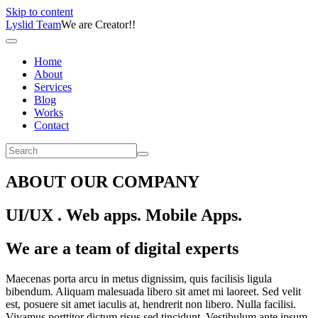
Skip to content
Lyslid Team
We are Creator!!
Home
About
Services
Blog
Works
Contact
ABOUT OUR COMPANY
UI/UX . Web apps. Mobile Apps.
We are a team of digital experts
Maecenas porta arcu in metus dignissim, quis facilisis ligula
bibendum. Aliquam malesuada libero sit amet mi laoreet. Sed velit
est, posuere sit amet iaculis at, hendrerit non libero. Nulla facilisi.
Vivamus porttitor dictum risus sed tincidunt. Vestibulum ante ipsum