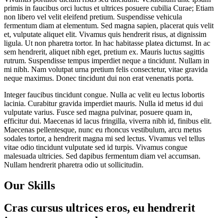
primis in faucibus orci luctus et ultrices posuere cubilia Curae; Etiam
non libero vel velit eleifend pretium. Suspendisse vehicula
fermentum diam at elementum. Sed magna sapien, placerat quis velit
et, vulputate aliquet elit. Vivamus quis hendrerit risus, at dignissim
ligula. Ut non pharetra tortor. In hac habitasse platea dictumst. In ac
sem hendrerit, aliquet nibh eget, pretium ex. Mauris luctus sagittis
rutrum. Suspendisse tempus imperdiet neque a tincidunt. Nullam in
mi nibh. Nam volutpat urna pretium felis consectetur, vitae gravida
neque maximus. Donec tincidunt dui non erat venenatis porta.
Integer faucibus tincidunt congue. Nulla ac velit eu lectus lobortis
lacinia. Curabitur gravida imperdiet mauris. Nulla id metus id dui
vulputate varius. Fusce sed magna pulvinar, posuere quam in,
efficitur dui. Maecenas id lacus fringilla, viverra nibh id, finibus elit.
Maecenas pellentesque, nunc eu rhoncus vestibulum, arcu metus
sodales tortor, a hendrerit magna mi sed lectus. Vivamus vel tellus
vitae odio tincidunt vulputate sed id turpis. Vivamus congue
malesuada ultricies. Sed dapibus fermentum diam vel accumsan.
Nullam hendrerit pharetra odio ut sollicitudin.
Our Skills
Cras cursus ultrices eros, eu hendrerit